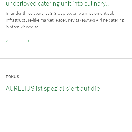
underloved catering unit into culinary
champion
In under three years, LSG Group became a mission-critical,
infrastructure-like market leader. Key takeaways Airline catering
is often viewed as…
FOKUS
AURELIUS ist spezialisiert auf die
Segmente Private Equity, Private Debt
sowie Real Estate und verfolgt dabei
einen operativen Ansatz.