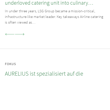
underloved catering unit into culinary
champion
In under three years, LSG Group became a mission-critical,
infrastructure-like market leader. Key takeaways Airline catering
is often viewed as…
FOKUS
AURELIUS ist spezialisiert auf die
Segmente Private Equity, Private Debt
sowie Real Estate und verfolgt dabei
einen operativen Ansatz.