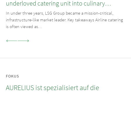
underloved catering unit into culinary
champion
In under three years, LSG Group became a mission-critical,
infrastructure-like market leader. Key takeaways Airline catering
is often viewed as…
FOKUS
AURELIUS ist spezialisiert auf die
Segmente Private Equity, Private Debt
sowie Real Estate und verfolgt dabei
einen operativen Ansatz.