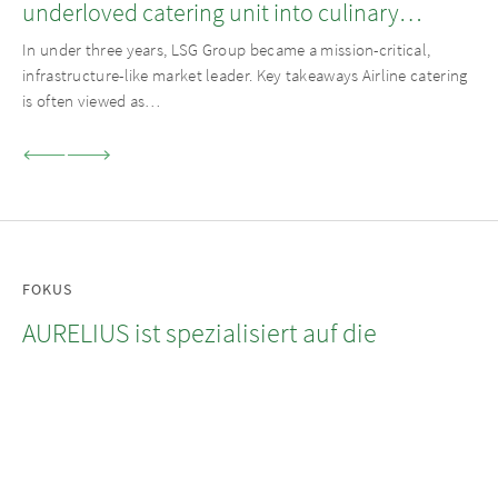
underloved catering unit into culinary
champion
In under three years, LSG Group became a mission-critical,
infrastructure-like market leader. Key takeaways Airline catering
is often viewed as…
FOKUS
AURELIUS ist spezialisiert auf die
Segmente Private Equity, Private Debt
sowie Real Estate und verfolgt dabei
einen operativen Ansatz.