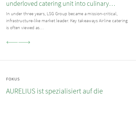
underloved catering unit into culinary
champion
In under three years, LSG Group became a mission-critical,
infrastructure-like market leader. Key takeaways Airline catering
is often viewed as…
FOKUS
AURELIUS ist spezialisiert auf die
Segmente Private Equity, Private Debt
sowie Real Estate und verfolgt dabei
einen operativen Ansatz.